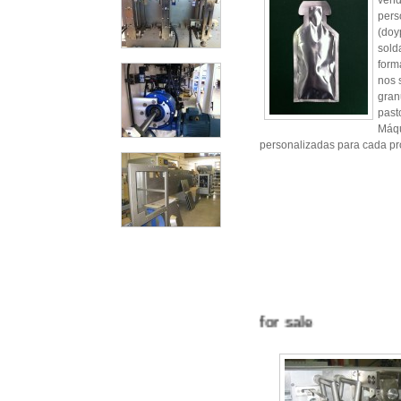
vend
pers
(doy
sold
form
nos s
gran
pasto
Máqu
personalizadas para cada pr
Machinery for sale